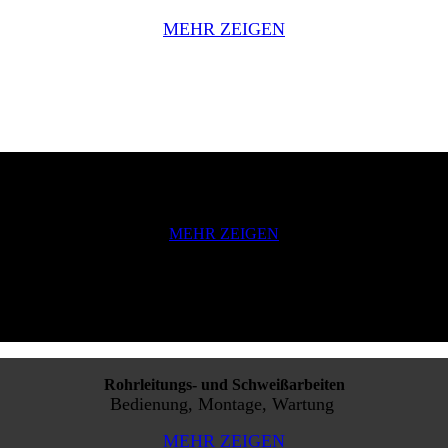
MEHR ZEIGEN
Elektrische Installationsarbeiten
Arbeiten an Vorrichtungen bis und über 1000 V
MEHR ZEIGEN
Rohrleitungs- und Schweißarbeiten
Bedienung, Montage, Wartung
MEHR ZEIGEN