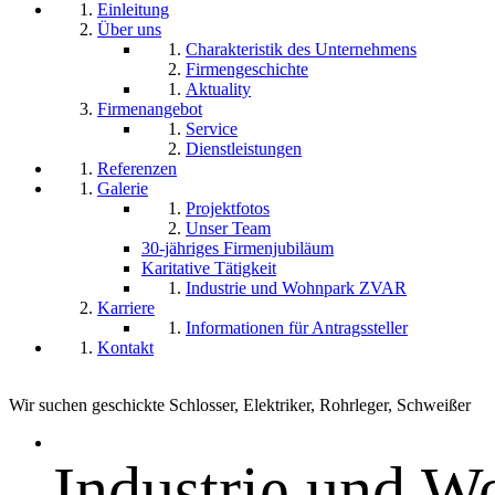
Einleitung
Über uns
Charakteristik des Unternehmens
Firmengeschichte
Aktuality
Firmenangebot
Service
Dienstleistungen
Referenzen
Galerie
Projektfotos
Unser Team
30-jähriges Firmenjubiläum
Karitative Tätigkeit
Industrie und Wohnpark ZVAR
Karriere
Informationen für Antragssteller
Kontakt
Wir suchen geschickte Schlosser, Elektriker, Rohrleger, Schweiß
Industrie und 