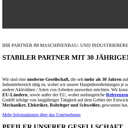
IHR PARTNER IM MASCHINENBAU- UND INDUSTRIEBER
STABILER PARTNER MIT 30 JÄHRIG
Wir sind eine
moderne Gesellschaft,
die seit
mehr als 30 Jahren
auf
Industriebereich tätig ist, wobei wir unsere Hauptdienstleistungen j
andere Aktivitäten / Arten von Arbeiten ausweiten möchten. Wir konz
EU-Ländern
, sowie außer der EU, wobei umfangreiche
Referenzen
GmbH infolge von langjähriger Tätigkeit auf dem Gebiet der Entwic
Mechaniker, Elektriker, Rohrleger und Schweißer,
gewonnen hat
Mehr Informationen über das Unternehmen
PFEILER UNSERER GESELLSCHAFT